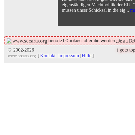
eigenständigen Machtpolitik der EU. 
müssen unser Schicksal in die eig...
me
benutzt Cookies, aber die werden
www.secarts.org
nie an Dr
↑
©
2002-2026
goto to
[
Kontakt
|
Impressum
|
Hilfe
]
www.secarts.org