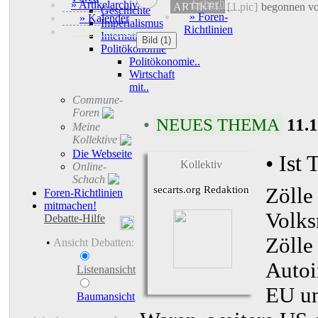
Schach
» Artikelarchiv
ARTIKEL
[
1 pic
]
begonnen v
Geschichte
» Foren-
» Kalender
Imperialismus
Richtlinien
+ Abonnement
Internationales
Bild (1)
Politökonomie
Politökonomie..
Wirtschaft
mit..
Commune-
Foren
•
NEUES THEMA
11.
Meine
Kollektive
Die Webseite
• Ist
Kollektiv
Online-
Schach
secarts.org Redaktion
Zölle
Foren-Richtlinien
mitmachen!
Volks
Debatte-Hilfe
Zölle
•
Ansicht Debatten:
Autoi
Listenansicht
EU un
Baumansicht