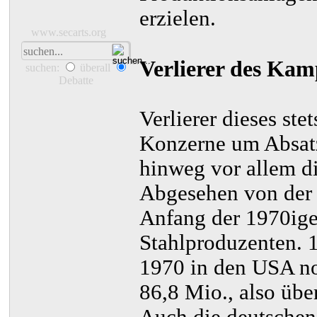
erzielen.
www.secarts.org
Verlierer des Kam
suchen:
überall
Debatte
Verlierer dieses st
Konzerne um Absatz
hinweg vor allem d
Abgesehen von der
Anfang der 1970iger
Stahlproduzenten. 
1970 in den USA noc
86,8 Mio., also über
Auch die deutschen 