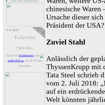
Waren, weitere US-
join the commune!
chinesische Waren –
Ursache dieser sich
Präsident der USA?
auswählen
DE
was geht
Kalender
Zuviel Stahl
× nix los...
Ändere die
Suchkriterien
oder
Anlässlich der gepl
melde Dich an
, um alle Termine
ThyssenKrupp mit d
anzuzeigen.
Tata Steel schrieb 
vom 2. Juli 2018: „
auf ein erdrückende
Welt könnten jährli