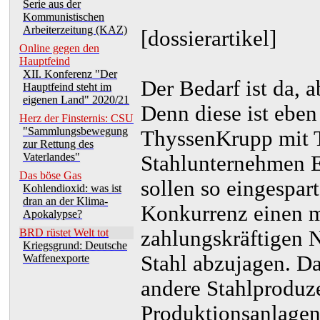
Serie aus der
Kommunistischen
Arbeiterzeitung (KAZ)
[dossierartikel]
Online gegen den
Hauptfeind
XII. Konferenz "Der
Der Bedarf ist da, a
Hauptfeind steht im
eigenen Land" 2020/21
Denn diese ist eben
Herz der Finsternis: CSU
"Sammlungsbewegung
ThyssenKrupp mit T
zur Rettung des
Vaterlandes"
Stahlunternehmen E
Das böse Gas
sollen so eingespar
Kohlendioxid: was ist
dran an der Klima-
Konkurrenz einen m
Apokalypse?
zahlungskräftigen 
BRD rüstet Welt tot
Kriegsgrund: Deutsche
Stahl abzujagen. Da
Waffenexporte
andere Stahlproduze
Produktionsanlagen 