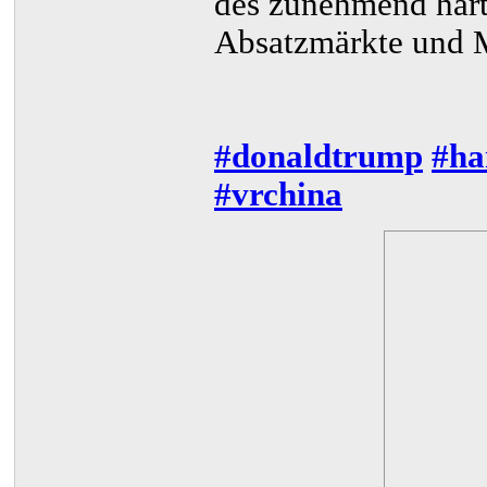
des zunehmend här
Absatzmärkte und M
#donaldtrump
#ha
#vrchina