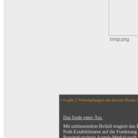
trmp.png
• es gibt 2 Verknüpfungen mit diesem Thema 
Das Ende einer Ära
Mit umfassendem Beifall reagiert das 
Polit-Establishment auf die Forderung
Bundeskanzlerin Angela Merkel nach 